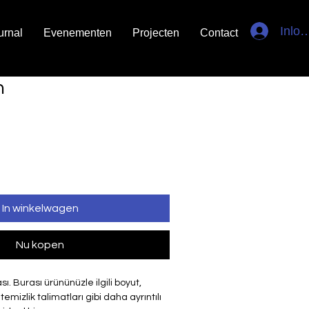
Inlo
urnal
Evenementen
Projecten
Contact
n
In winkelwagen
Nu kopen
ı. Burası ürününüzle ilgili boyut, 
izlik talimatları gibi daha ayrıntılı 