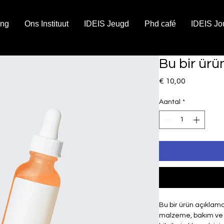
ing
Ons Instituut
IDEIS Jeugd
Phd café
IDEIS Jo
Bu bir ürü
Prijs
€ 10,00
Aantal
*
Bu bir ürün açıklamas
malzeme, bakım ve tem