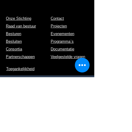
Onze Stichting
Contact
Raad van bestuur
Projecten
Besturen
Evenementen
Besluiten
Programma`s
Consortia
Documentatie
Partnerschappen
Veelgestelde vragen
Toegankelijkheid
Postadres: Kruidenlaan 36, 5331 DG, Kerkdriel
Tel:
+31 658 886 141
E-mail:
info@ideis.nl
KvK nr.:
81409788
Website:
www.ideis.nl