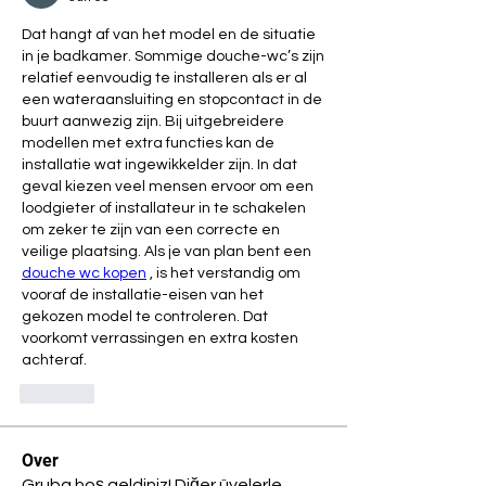
Dat hangt af van het model en de situatie 
in je badkamer. Sommige douche-wc’s zijn 
relatief eenvoudig te installeren als er al 
een wateraansluiting en stopcontact in de 
buurt aanwezig zijn. Bij uitgebreidere 
modellen met extra functies kan de 
installatie wat ingewikkelder zijn. In dat 
geval kiezen veel mensen ervoor om een 
loodgieter of installateur in te schakelen 
om zeker te zijn van een correcte en 
veilige plaatsing. Als je van plan bent een 
douche wc kopen
 , is het verstandig om 
vooraf de installatie-eisen van het 
gekozen model te controleren. Dat 
voorkomt verrassingen en extra kosten 
achteraf.
Like
Over
Gruba hoş geldiniz! Diğer üyelerle