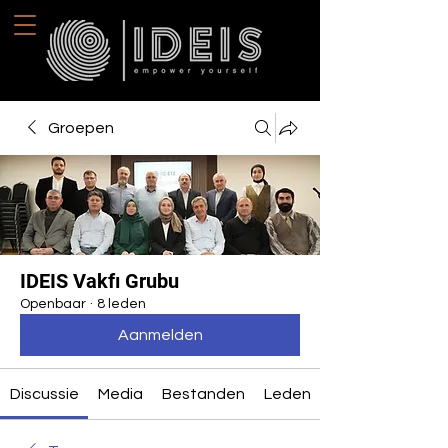
Groepen
IDEIS Vakfı Grubu
Openbaar
·
8 leden
Aanmelden
Discussie
Media
Bestanden
Leden