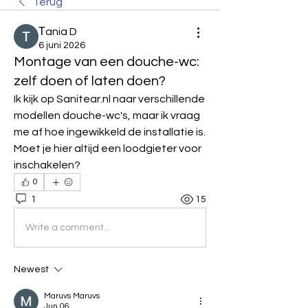
Terug
Тania D
6 juni 2026
Montage van een douche-wc:
zelf doen of laten doen?
Ik kijk op Sanitear.nl naar verschillende 
modellen douche-wc's, maar ik vraag 
me af hoe ingewikkeld de installatie is. 
Moet je hier altijd een loodgieter voor 
inschakelen?
0
1
15
Write a comment...
Newest
Maruvs Maruvs
Jun 06