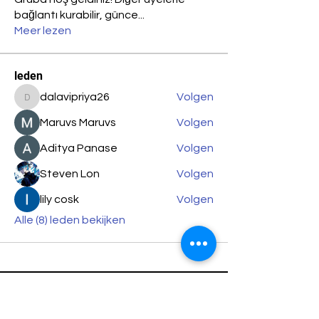
bağlantı kurabilir, günce
...
Meer lezen
leden
dalavipriya26
Volgen
dalavipriya26
Maruvs Maruvs
Volgen
Aditya Panase
Volgen
Steven Lon
Volgen
lily cosk
Volgen
Alle (8) leden bekijken