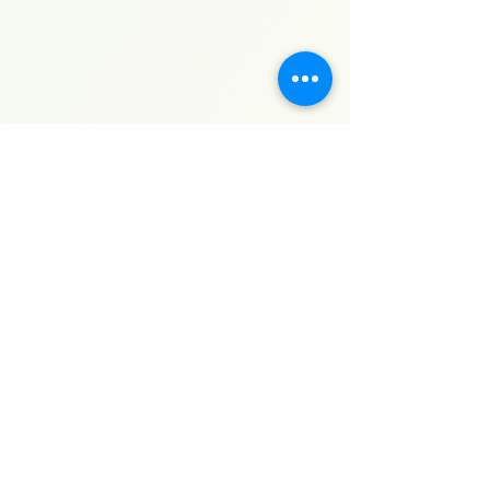
STICHTING IDEIS
Onze Stichting
Contact
Raad van bestuur
Projecten
Besturen
Evenementen