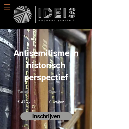
Antisemitisme in
historisch
perspectief
Tarief
Duur
€ 475,-
6 weken
Inschrijven