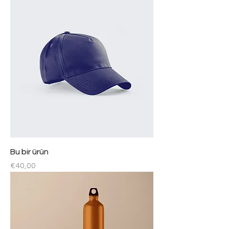
Bu bir ürün
Fiyat
€40,00