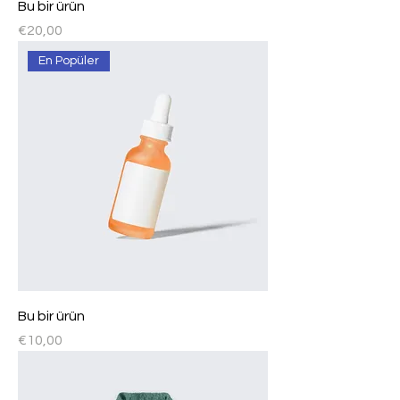
Bu bir ürün
Fiyat
€20,00
En Popüler
Bu bir ürün
Fiyat
€10,00