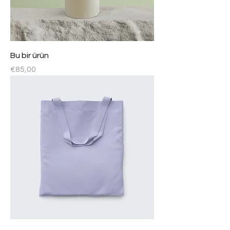
Bu bir ürün
Fiyat
€85,00