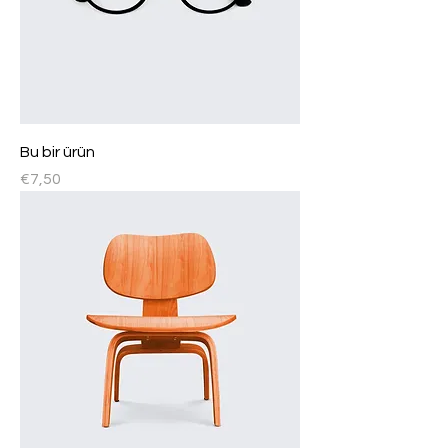
Bu bir ürün
Fiyat
€7,50