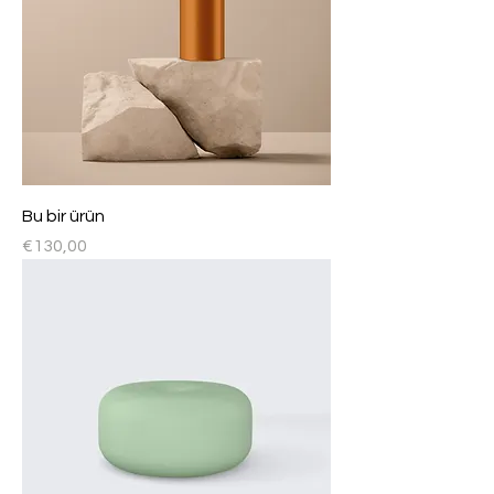
Bu bir ürün
Fiyat
€130,00