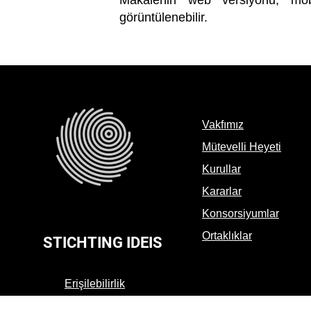
Makalenin web versiyonu, mob
görüntülenebilir.
Vakfımız
Mütevelli Heyeti
Kurullar
Kararlar
Konsorsiyumlar
Ortaklıklar
STICHTING IDEIS
Erişilebilirlik