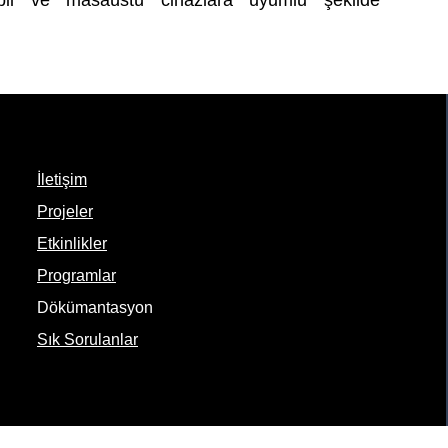
il ve masaüstü cihazlara uyumlu şekilde
İletişim
Projeler
Etkinlikler
Programlar
Dökümantasyon
Sık Sorulanlar