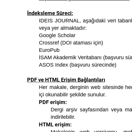
İndeksleme Süreci:
IDEIS JOURNAL, aşağıdaki veri taban
veya yer almaktadır:
Google Scholar
Crossref (DOI ataması için)
EuroPub
İSAM Akademik Veritabanı (başvuru sü
ASOS Index (başvuru sürecinde)
PDF ve HTML Erişim Bağlantıları
Her makale, derginin web sitesinde he
içi okunabilir şekilde sunulur.
PDF erişim:
Dergi arşiv sayfasından veya ma
indirilebilir.
HTML erişim: