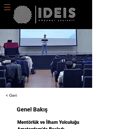
< Geri
Genel Bakış
Mentörlük ve İlham Yolculuğu 