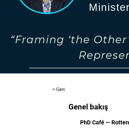
< Geri
Genel bakış
PhD Café — Rotter