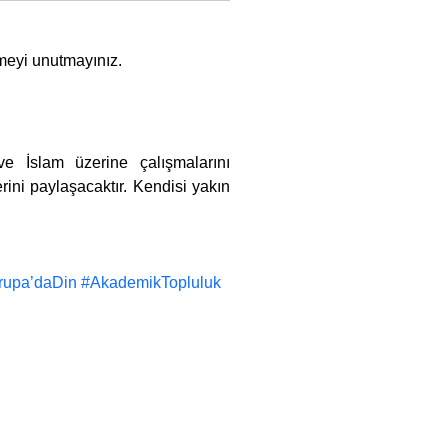
tmeyi unutmayınız.
ini paylaşacaktır. Kendisi yakın 
vrupa’daDin #AkademikTopluluk 