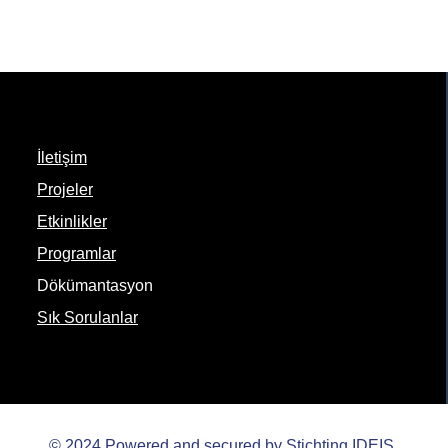
İletişim
Projeler
Etkinlikler
Programlar
Dökümantasyon
Sık Sorulanlar
© 2024 Powered and secured by Stichting IDEIS.