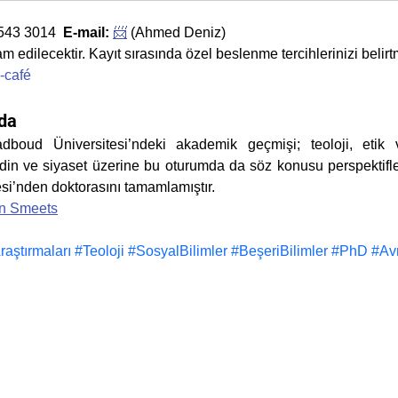
543 3014  
E-mail: 
📨
 (Ahmed Deniz)
am edilecektir. Kayıt sırasında özel beslenme tercihlerinizi belir
d-café
da
i din ve siyaset üzerine bu oturumda da söz konusu perspektifler
i’nden doktorasını tamamlamıştır.
en Smeets
ştırmaları #Teoloji #SosyalBilimler #BeşeriBilimler #PhD #A