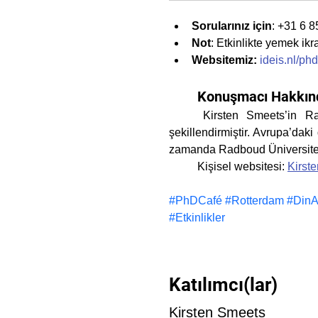
Sorularınız için
: +31 6 8
Not
: Etkinlikte yemek ikr
Websitemiz:
ideis.nl/ph
	Konuşmacı Hakkın
	Kirsten Smeets’in Radboud Üniversitesi’ndeki akademik geçmişi; teoloji, etik ve İslam üzerine çalışmalarını 
şekillendirmiştir. Avrupa’dak
zamanda Radboud Üniversites
	Kişisel websitesi: 
Kirst
#PhDCafé #Rotterdam #DinAra
#Etkinlikler
Katılımcı(lar)
Kirsten Smeets