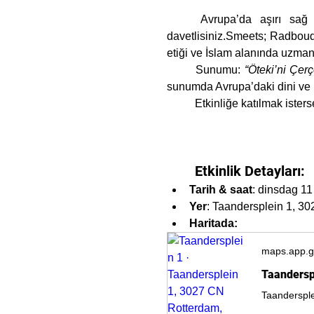
	Avrupa’da aşırı sağ ve din arasındaki ilişki üzerine Kirsten Smeets ile gerçekleşecek akşam sohbetimize 
davetlisiniz.Smeets; Radboud Ü
etiği ve İslam alanında uzmanl
	Sunumu: 
“Öteki’ni Çerç
sunumda Avrupa’daki dini ve kül
	Etkinliğe katılmak ister
Etkinlik Detayları:
Tarih & saat
: dinsdag 1
Yer
: Taandersplein 1, 3
Haritada:
maps.app.g
Taandersp
Taanderspl